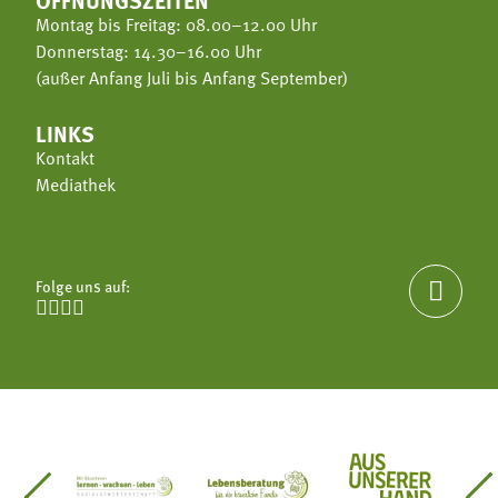
Montag bis Freitag: 08.00–12.00 Uhr
Donnerstag: 14.30–16.00 Uhr
(außer Anfang Juli bis Anfang September)
LINKS
Kontakt
Mediathek
Folge uns auf:





einsätze Südtirol
üdtiroler Gärtnervereinigung
Sozialgenossenschaft Mit Bäuerinnen lernen - w
Lebensberatung für die bäuerlic
Aus unserer 