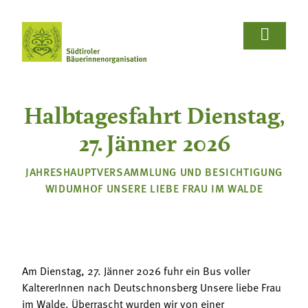















Wir Bäuerinnen
Für Bäuerinnen
Von Bäuerinnen
Aus.unserer.Hand-Bäuerinnen
Aus.unserer.Hand-Bäuerinnen
Termine
Schulprojekte
Koch- & Backkurse
Handarbeits- & Dekorationskurse
Hof- & Gartenführungen
Produktpräsentationen & Verkostungen
Bäuerliche Buffets
Hofgeschichten
Wir Bäuerinnen

Halbtagesfahrt Dienstag,
Termine
Für Bäuerinnen
Über uns
Aus- und Weiterbildung
Rezepte

27. Jänner 2026
Bäuerin des Jahres
Reiseangebote
Bastelanleitungen
Schulprojekte
Von Bäuerinnen

JAHRESHAUPTVERSAMMLUNG UND BESICHTIGUNG
WIDUMHOF UNSERE LIEBE FRAU IM WALDE
Landesbäuerinnenrat
Lebensberatung
Gartentipps
Koch- & Backkurse
Bezirke und Ortsgruppen
Handarbeits- & Dekorationskurse
Sozialgenossenschaft "Mit Bäuerinnen lernen -
wachsen - leben"
Hof- & Gartenführungen
Am Dienstag, 27. Jänner 2026 fuhr ein Bus voller
Berichte und Aktuelles
KaltererInnen nach Deutschnonsberg Unsere liebe Frau
Produktpräsentationen & Verkostungen
im Walde. Überrascht wurden wir von einer