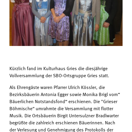
Termine
Bäuerliche Buffets
Mitgliedschaft
Hofgeschichten
Landessekretariat
Kürzlich fand im Kulturhaus Gries die diesjährige
Vollversammlung der SBO-Ortsgruppe Gries statt.
Als Ehrengäste waren Pfarrer Ulrich Kössler, die
Bezirksbäuerin Antonia Egger sowie Monika Brigl vom“
Bäuerlichen Notstandsfond“ erschienen. Die "Grieser
Böhmische“ umrahmte die Versammlung mit flotter
Musik. Die Ortsbäuerin Birgit Untersulzner Bradlwarter
begrüßte die zahlreich erschienen Bäuerinnen. Nach
der Verlesung und Genehmigung des Protokolls der