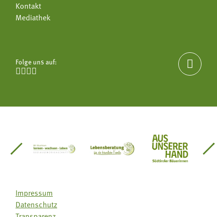
Kontakt
Mediathek
Folge uns auf:





einsätze Südtirol
üdtiroler Gärtnervereinigung
Sozialgenossenschaft Mit Bäuerinnen lernen - w
Lebensberatung für die bäuerlic
Aus unserer 
Impressum
Datenschutz
Transparenz