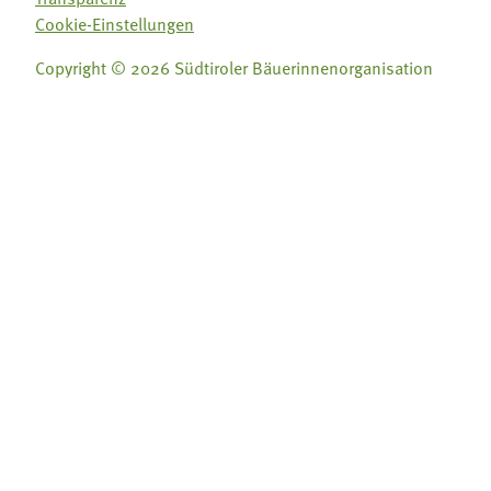
Cookie-Einstellungen
Copyright © 2026 Südtiroler Bäuerinnenorganisation
Folge uns auf:
Folge uns auf:







