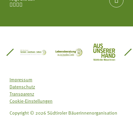





einsätze Südtirol
üdtiroler Gärtnervereinigung
Sozialgenossenschaft Mit Bäuerinnen lernen - w
Lebensberatung für die bäuerlic
Aus unserer 
Impressum
Datenschutz
Transparenz
Cookie-Einstellungen
Copyright © 2026 Südtiroler Bäuerinnenorganisation