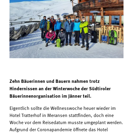
Termine
Bäuerliche Buffets
Mitgliedschaft
Hofgeschichten
Landessekretariat
Zehn Bäuerinnen und Bauern nahmen trotz
Hindernissen an der Winterwoche der Südtiroler
Bäuerinnenorganisation im Jänner teil.
Eigentlich sollte die Wellnesswoche heuer wieder im
Hotel Tratterhof in Meransen stattfinden, doch eine
Woche vor dem Reisedatum musste umgeplant werden.
Aufgrund der Coronapandemie öffnete das Hotel