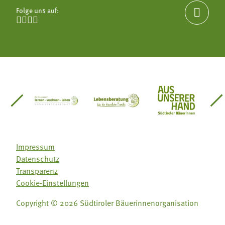
Folge uns auf:





einsätze Südtirol
üdtiroler Gärtnervereinigung
Sozialgenossenschaft Mit Bäuerinnen lernen - w
Lebensberatung für die bäuerlic
Aus unserer 
Impressum
Datenschutz
Transparenz
Cookie-Einstellungen
Copyright © 2026 Südtiroler Bäuerinnenorganisation