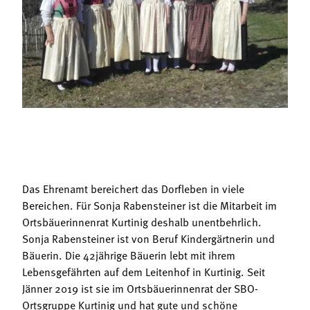
Termine
Bäuerliche Buffets
Mitgliedschaft
Hofgeschichten
Landessekretariat
Das Ehrenamt bereichert das Dorfleben in viele
Bereichen. Für Sonja Rabensteiner ist die Mitarbeit im
Ortsbäuerinnenrat Kurtinig deshalb unentbehrlich.
Sonja Rabensteiner ist von Beruf Kindergärtnerin und
Bäuerin. Die 42jährige Bäuerin lebt mit ihrem
Lebensgefährten auf dem Leitenhof in Kurtinig. Seit
Jänner 2019 ist sie im Ortsbäuerinnenrat der SBO-
Ortsgruppe Kurtinig und hat gute und schöne