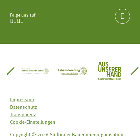
Folge uns auf:





einsätze Südtirol
üdtiroler Gärtnervereinigung
Sozialgenossenschaft Mit Bäuerinnen lernen - w
Lebensberatung für die bäuerlic
Aus unserer 
Impressum
Datenschutz
Transparenz
Cookie-Einstellungen
Copyright © 2026 Südtiroler Bäuerinnenorganisation