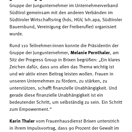
Termine
Gruppe der Jungunternehmer im Unternehmerverband
Bäuerliche Buffets
Südtirol gemeinsam mit den anderen Verbänden im
Mitgliedschaft
Südtiroler Wirtschaftsring (hds, HGV, lvh.apa, Südtiroler
Hofgeschichten
Landessekretariat
Bauernbund, Vereinigung der Freiberufler) organisiert
wurde.
Rund 110 Teilnehmer:innen konnte die Präsidentin der
Gruppe der Jungunternehmer,
Melanie Pernthaler
, am
Sitz der Progress Group in Brixen begrüßen: „Ein klares
Zeichen dafür, dass uns allen das Thema wichtig ist
und wir aktiv einen Beitrag leisten wollen. Frauen in
unseren Unternehmen zu fördern, zu stärken, zu
unterstützen, schafft finanzielle Unabhängigkeit. Und
gerade diese finanzielle Unabhängigkeit ist ein
bedeutender Schritt, um selbständig zu sein. Ein Schritt
zum Empowerment.“
Karin Thaler
vom Frauenhausdienst Brixen unterstrich
in ihrem Impulsvortrag, dass 90 Prozent der Gewalt im