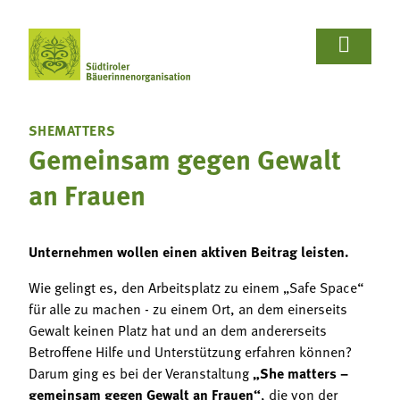















Wir Bäuerinnen
Für Bäuerinnen
Von Bäuerinnen
Aus.unserer.Hand-Bäuerinnen
Aus.unserer.Hand-Bäuerinnen
Termine
Schulprojekte
Koch- & Backkurse
Handarbeits- & Dekorationskurse
Hof- & Gartenführungen
Produktpräsentationen & Verkostungen
Bäuerliche Buffets
Hofgeschichten
Wir Bäuerinnen
SHEMATTERS

Gemeinsam gegen Gewalt
Termine
Für Bäuerinnen
Über uns
Aus- und Weiterbildung
Rezepte

an Frauen
Bäuerin des Jahres
Reiseangebote
Bastelanleitungen
Schulprojekte
Von Bäuerinnen

Landesbäuerinnenrat
Lebensberatung
Gartentipps
Unternehmen wollen einen aktiven Beitrag leisten.
Koch- & Backkurse
Bezirke und Ortsgruppen
Wie gelingt es, den Arbeitsplatz zu einem „Safe Space“
Handarbeits- & Dekorationskurse
für alle zu machen - zu einem Ort, an dem einerseits
Sozialgenossenschaft "Mit Bäuerinnen lernen -
Gewalt keinen Platz hat und an dem andererseits
wachsen - leben"
Hof- & Gartenführungen
Betroffene Hilfe und Unterstützung erfahren können?
Berichte und Aktuelles
Darum ging es bei der Veranstaltung
„She matters –
Produktpräsentationen & Verkostungen
gemeinsam gegen Gewalt an Frauen“
, die von der