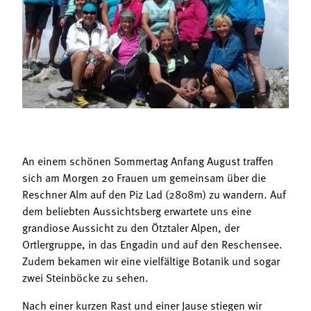
Termine
Bäuerliche Buffets
Mitgliedschaft
Hofgeschichten
Landessekretariat
An einem schönen Sommertag Anfang August traffen
sich am Morgen 20 Frauen um gemeinsam über die
Reschner Alm auf den Piz Lad (2808m) zu wandern. Auf
dem beliebten Aussichtsberg erwartete uns eine
grandiose Aussicht zu den Ötztaler Alpen, der
Ortlergruppe, in das Engadin und auf den Reschensee.
Zudem bekamen wir eine vielfältige Botanik und sogar
zwei Steinböcke zu sehen.
Nach einer kurzen Rast und einer Jause stiegen wir