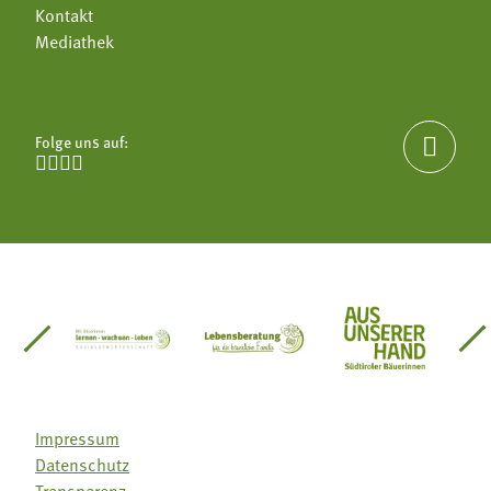
Kontakt
Mediathek
Folge uns auf:





einsätze Südtirol
üdtiroler Gärtnervereinigung
Sozialgenossenschaft Mit Bäuerinnen lernen - w
Lebensberatung für die bäuerlic
Aus unserer 
Impressum
Datenschutz