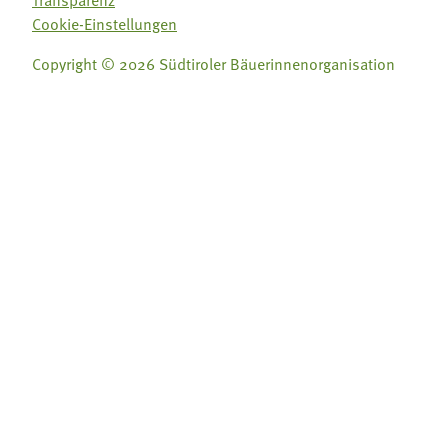
Transparenz
Cookie-Einstellungen
Copyright © 2026 Südtiroler Bäuerinnenorganisation
Folge uns auf:
Folge uns auf:







