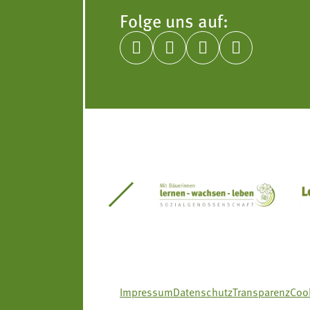
Folge uns auf:




itseinsätze Südtirol
Südtiroler Gärtnervereinigung
Sozialgenossenscha
Impressum
Datenschutz
Transparenz
Cook