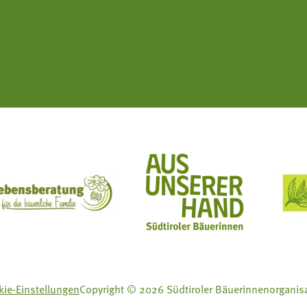
ft Mit Bäuerinnen lernen - wachsen - leben
Lebensberatung für die bäuerliche Familie
Aus unserer Hand
ie-Einstellungen
Copyright © 2026 Südtiroler Bäuerinnenorganis