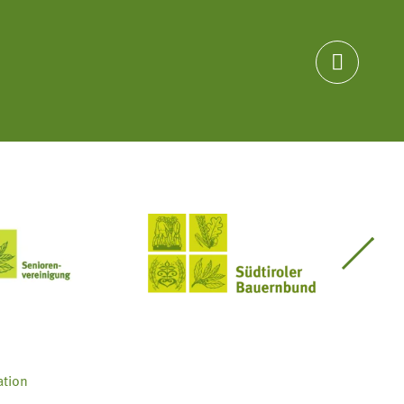

Seniorenvereinigung im SBB
Südtiroler Bauernbund
ation