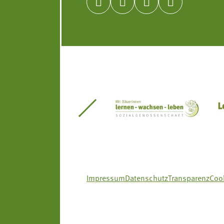




itseinsätze Südtirol
Südtiroler Gärtnervereinigung
Sozialgenossenscha
Impressum
Datenschutz
Transparenz
Cook