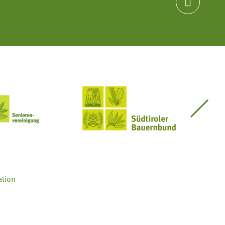

Seniorenvereinigung im SBB
Südtiroler Bauernbund
ation