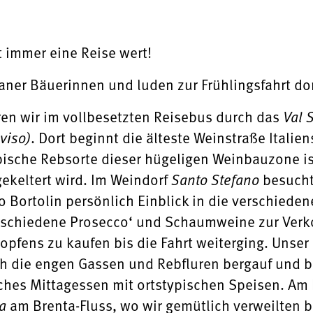
t immer eine Reise wert!
ner Bäuerinnen und luden zur Frühlingsfahrt dor
en wir im vollbesetzten Reisebus durch das
Val 
. Dort beginnt die älteste Weinstraße Italie
viso)
pische Rebsorte dieser hügeligen Weinbauzone ist
ekeltert wird. Im Weindorf
besucht
Santo Stefano
o Bortolin persönlich Einblick in die verschiede
rschiedene Prosecco‘ und Schaumweine zur Verko
opfens zu kaufen bis die Fahrt weiterging. Unser
h die engen Gassen und Rebfluren bergauf und b
iches Mittagessen mit ortstypischen Speisen. Am 
am Brenta-Fluss, wo wir gemütlich verweilten bi
a