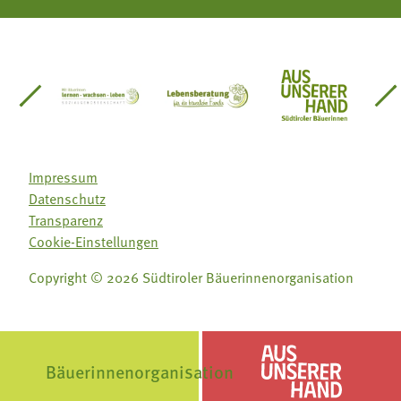
einsätze Südtirol
üdtiroler Gärtnervereinigung
Sozialgenossenschaft Mit Bäuerinnen lernen - w
Lebensberatung für die bäuerlic
Aus unserer 
Impressum
Datenschutz
Transparenz
Cookie-Einstellungen
Folge uns auf:
Folge uns auf:
Copyright © 2026 Südtiroler Bäuerinnenorganisation








Aus unserer Hand
Bäuerinnenorganisation