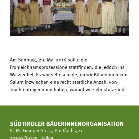
Termine
Bäuerliche Buffets
Mitgliedschaft
Hofgeschichten
Landessekretariat
Am Sonntag, 29. Mai 2016 sollte die
Fronleichnamsprozessione stattfinden, die jedoch ins
Wasser fiel. Es war sehr schade, da wir Bäuerinnen von
Salurn inzwischen eine recht stattliche Anzahl von
Trachtenträgerinnen haben, worauf wir sehr stolz sind.
SÜDTIROLER BÄUERINNENORGANISATION
K.-M.-Gamper Str. 5, Postfach 421
39100 Bozen, Italien