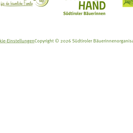
ft Mit Bäuerinnen lernen - wachsen - leben
Lebensberatung für die bäuerliche Familie
Aus unserer Hand
ie-Einstellungen
Copyright © 2026 Südtiroler Bäuerinnenorganis