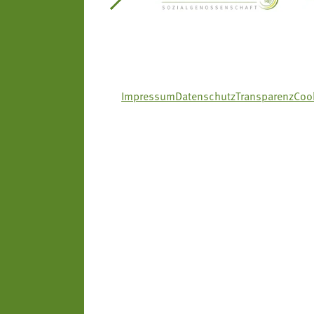
itseinsätze Südtirol
Südtiroler Gärtnervereinigung
Sozialgenossenscha
Impressum
Datenschutz
Transparenz
Cook