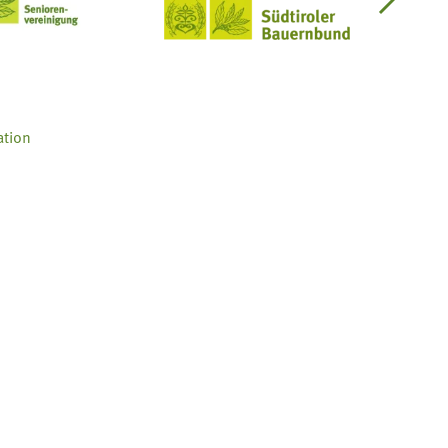
Seniorenvereinigung im SBB
Südtiroler Bauernbund
ation