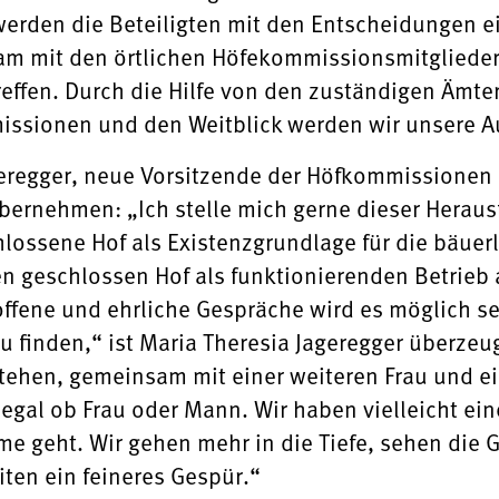
erden die Beteiligten mit den Entscheidungen e
am mit den örtlichen Höfekommissionsmitglieder
reffen. Durch die Hilfe von den zuständigen Ämt
issionen und den Weitblick werden wir unsere A
eregger, neue Vorsitzende der Höfkommissionen U
bernehmen: „Ich stelle mich gerne dieser Herausf
lossene Hof als Existenzgrundlage für die bäuerli
den geschlossen Hof als funktionierenden Betrieb
ffene und ehrliche Gespräche wird es möglich se
 finden,“ ist Maria Theresia Jageregger überzeugt
ehen, gemeinsam mit einer weiteren Frau und e
, egal ob Frau oder Mann. Wir haben vielleicht e
 geht. Wir gehen mehr in die Tiefe, sehen die G
en ein feineres Gespür.“