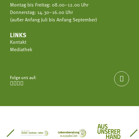
Montag bis Freitag: 08.00–12.00 Uhr
Donnerstag: 14.30–16.00 Uhr
(außer Anfang Juli bis Anfang September)
LINKS
Kontakt
Mediathek
Folge uns auf:





einsätze Südtirol
üdtiroler Gärtnervereinigung
Sozialgenossenschaft Mit Bäuerinnen lernen - w
Lebensberatung für die bäuerlic
Aus unserer 