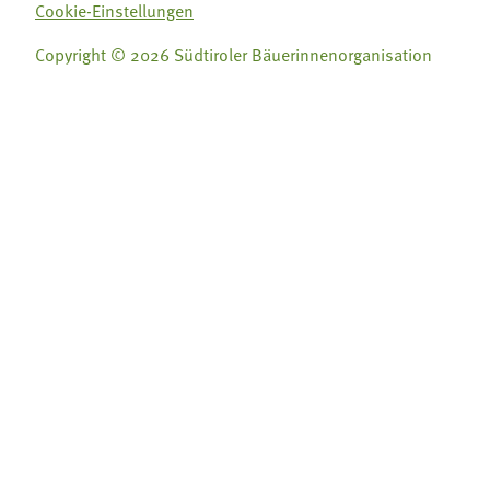
Cookie-Einstellungen
Copyright © 2026 Südtiroler Bäuerinnenorganisation
Folge uns auf:
Folge uns auf:







