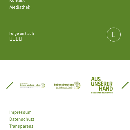
Mediathek
Folge uns auf:





einsätze Südtirol
üdtiroler Gärtnervereinigung
Sozialgenossenschaft Mit Bäuerinnen lernen - w
Lebensberatung für die bäuerlic
Aus unserer 
Impressum
Datenschutz
Transparenz