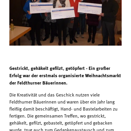
Termine
Bäuerliche Buffets
Mitgliedschaft
Hofgeschichten
Landessekretariat
Gestrickt, gehäkelt gefilzt, getöpfert - Ein großer
Erfolg war der erstmals organisierte Weihnachtsmarkt
der Feldthurner Bäuerinnen.
Die Kreativität und das Geschick nutzen viele
Feldthurner Bäuerinnen und waren über ein Jahr lang
fleißig damit beschäftigt, Hand- und Bastelarbeiten zu
fertigen. Die gemeinsamen Treffen, wo gestrickt,
gehäkelt, gefilzt, gebastelt, getöpfert und gebacken
wurde, trug auch zum Gedankenaustausch und zum