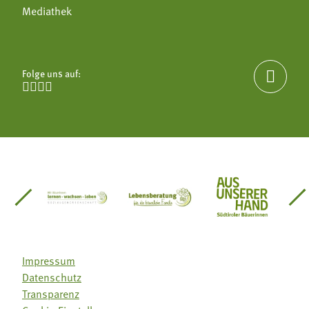
Mediathek
Folge uns auf:





einsätze Südtirol
üdtiroler Gärtnervereinigung
Sozialgenossenschaft Mit Bäuerinnen lernen - w
Lebensberatung für die bäuerlic
Aus unserer 
Impressum
Datenschutz
Transparenz