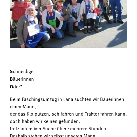
Termine
Bäuerliche Buffets
Mitgliedschaft
Hofgeschichten
Landessekretariat
S
chneidige
B
äuerinnen
O
der?
Beim Faschingsumzug in Lana suchten wir Bäuerinnen
einen Mann,
der das Klo putzen, schifahren und Traktor fahren kann,
doch haben wir keinen gefunden,
trotz intensiver Suche übere mehrere Stunden.
Deshalb stehen wir selbst unseren Mann,