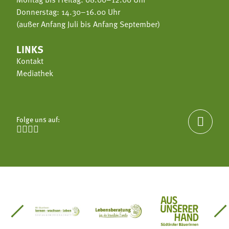
Donnerstag: 14.30–16.00 Uhr
(außer Anfang Juli bis Anfang September)
LINKS
Kontakt
Mediathek
Folge uns auf:





einsätze Südtirol
üdtiroler Gärtnervereinigung
Sozialgenossenschaft Mit Bäuerinnen lernen - w
Lebensberatung für die bäuerlic
Aus unserer 