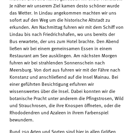
Termine
Je näher wir unserem Ziel kamen desto schöner wurde
Bäuerliche Buffets
das Wetter. In Lindau angekommen machten wir uns
Mitgliedschaft
sofort auf den Weg um die historische Altstadt zu
Hofgeschichten
Landessekretariat
erkunden. Am Nachmittag fuhren wir mit dem Schiff von
Lindau bis nach Friedrichshafen, wo uns bereits der
Bus erwartete, der uns zum Hotel brachte. Den Abend
ließen wir bei einem gemeinsamen Essen in einem
Restaurant am See ausklingen. Am nächsten Morgen
fuhren wir bei strahlenden Sonnenschein nach
Meersburg. Von dort aus fuhren wir mit der Fähre nach
Konstanz und anschließend auf die Insel Mainau. Bei
einer geführten Besichtigung erfuhren wir
wissenswertes über die Insel. Dabei konnten wir die
botanische Pracht unter anderem die Pfingstrosen, Wild
und Strauchrosen, die ihre Knospen öffneten, oder die
Rhododendren und Azaleen in ihrem Farbenspiel
bewundern.
Rund 250 Arten und Sorten sind hier in allen Größen