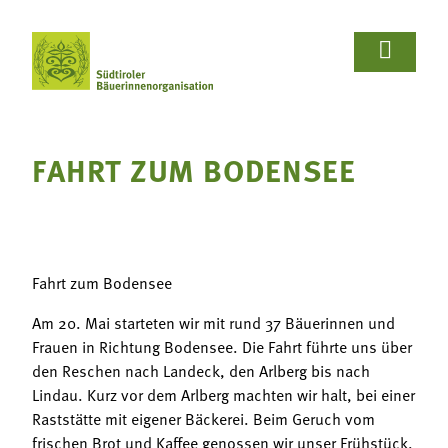















Wir Bäuerinnen
Für Bäuerinnen
Von Bäuerinnen
Aus.unserer.Hand-Bäuerinnen
Aus.unserer.Hand-Bäuerinnen
Termine
Schulprojekte
Koch- & Backkurse
Handarbeits- & Dekorationskurse
Hof- & Gartenführungen
Produktpräsentationen & Verkostungen
Bäuerliche Buffets
Hofgeschichten
Wir Bäuerinnen

FAHRT ZUM BODENSEE
Termine
Für Bäuerinnen
Über uns
Aus- und Weiterbildung
Rezepte

Bäuerin des Jahres
Reiseangebote
Bastelanleitungen
Schulprojekte
Von Bäuerinnen

Landesbäuerinnenrat
Lebensberatung
Gartentipps
Fahrt zum Bodensee
Koch- & Backkurse
Bezirke und Ortsgruppen
Am 20. Mai starteten wir mit rund 37 Bäuerinnen und
Handarbeits- & Dekorationskurse
Frauen in Richtung Bodensee. Die Fahrt führte uns über
Sozialgenossenschaft "Mit Bäuerinnen lernen -
den Reschen nach Landeck, den Arlberg bis nach
wachsen - leben"
Hof- & Gartenführungen
Lindau. Kurz vor dem Arlberg machten wir halt, bei einer
Berichte und Aktuelles
Raststätte mit eigener Bäckerei. Beim Geruch vom
Produktpräsentationen & Verkostungen
frischen Brot und Kaffee genossen wir unser Frühstück.