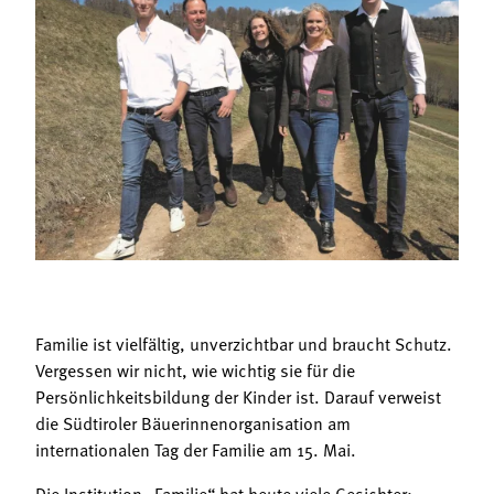
Termine
Bäuerliche Buffets
Mitgliedschaft
Hofgeschichten
Landessekretariat
Familie ist vielfältig, unverzichtbar und braucht Schutz.
Vergessen wir nicht, wie wichtig sie für die
Persönlichkeitsbildung der Kinder ist. Darauf verweist
die Südtiroler Bäuerinnenorganisation am
internationalen Tag der Familie am 15. Mai.
Die Institution „Familie“ hat heute viele Gesichter: