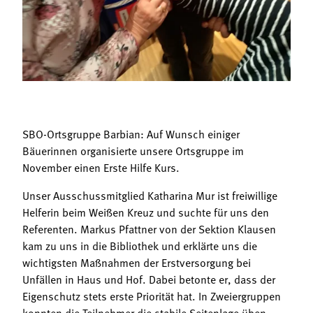
Termine
Bäuerliche Buffets
Mitgliedschaft
Hofgeschichten
Landessekretariat
SBO-Ortsgruppe Barbian: Auf Wunsch einiger
Bäuerinnen organisierte unsere Ortsgruppe im
November einen Erste Hilfe Kurs.
Unser Ausschussmitglied Katharina Mur ist freiwillige
Helferin beim Weißen Kreuz und suchte für uns den
Referenten. Markus Pfattner von der Sektion Klausen
kam zu uns in die Bibliothek und erklärte uns die
wichtigsten Maßnahmen der Erstversorgung bei
Unfällen in Haus und Hof. Dabei betonte er, dass der
Eigenschutz stets erste Priorität hat. In Zweiergruppen
konnten die Teilnehmer die stabile Seitenlage üben,