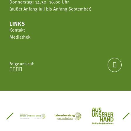
Donnerstag: 14.30–16.00 Uhr
(außer Anfang Juli bis Anfang September)
LINKS
Kontakt
Mediathek
Folge uns auf:





einsätze Südtirol
üdtiroler Gärtnervereinigung
Sozialgenossenschaft Mit Bäuerinnen lernen - w
Lebensberatung für die bäuerlic
Aus unserer 