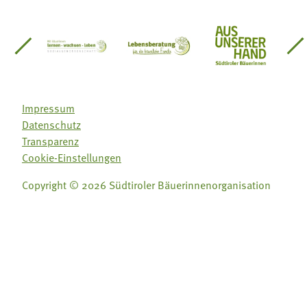
einsätze Südtirol
üdtiroler Gärtnervereinigung
Sozialgenossenschaft Mit Bäuerinnen lernen - w
Lebensberatung für die bäuerlic
Aus unserer 
Impressum
Datenschutz
Transparenz
Cookie-Einstellungen
Copyright © 2026 Südtiroler Bäuerinnenorganisation