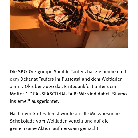
Termine
Bäuerliche Buffets
Mitgliedschaft
Hofgeschichten
Landessekretariat
Die SBO-Ortsgruppe Sand in Taufers hat zusammen mit
dem Dekanat Taufers im Pustertal und dem Weltladen
am 11. Oktober 2020 das Erntedankfest unter dem
Motto: "LOCAL-SEASCONAL-FAIR: Wir sind dabei! Stiamo
insieme!" ausgerichtet.
Nach dem Gottesdienst wurde an alle Messbesucher
Schokolade vom Weltladen verteilt und auf die
gemeinsame Aktion aufmerksam gemacht.