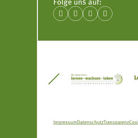
Folge uns auf:




itseinsätze Südtirol
Südtiroler Gärtnervereinigung
Sozialgenossenscha
Impressum
Datenschutz
Transparenz
Cook