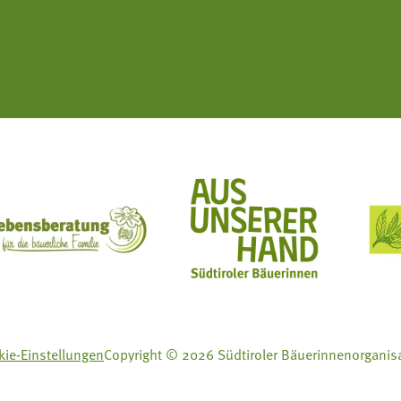
ft Mit Bäuerinnen lernen - wachsen - leben
Lebensberatung für die bäuerliche Familie
Aus unserer Hand
ie-Einstellungen
Copyright © 2026 Südtiroler Bäuerinnenorganis