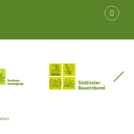

Seniorenvereinigung im SBB
Südtiroler Bauernbund
ation