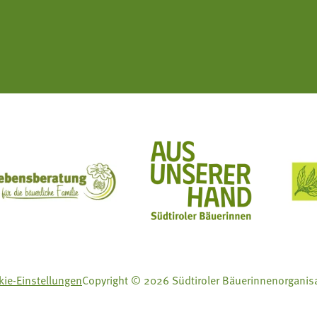
ft Mit Bäuerinnen lernen - wachsen - leben
Lebensberatung für die bäuerliche Familie
Aus unserer Hand
ie-Einstellungen
Copyright © 2026 Südtiroler Bäuerinnenorganis