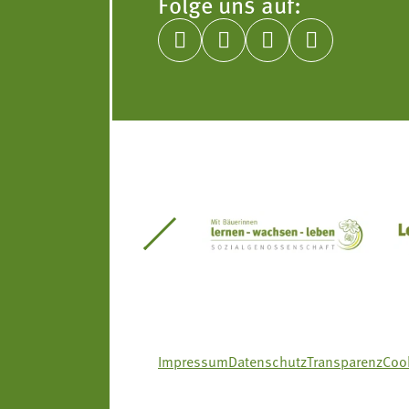
Folge uns auf:




itseinsätze Südtirol
Südtiroler Gärtnervereinigung
Sozialgenossenscha
Impressum
Datenschutz
Transparenz
Cook