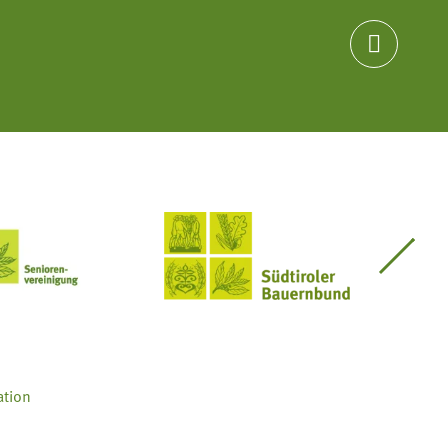

Seniorenvereinigung im SBB
Südtiroler Bauernbund
ation