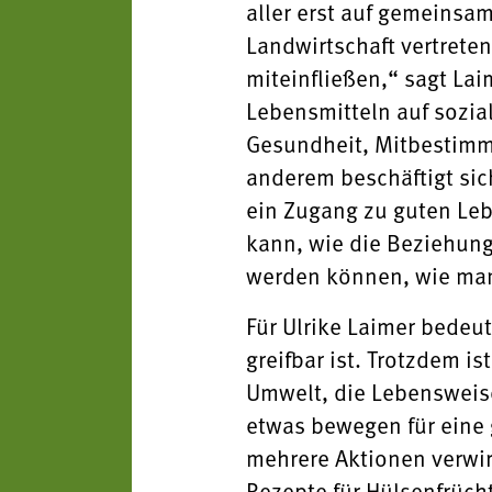
aller erst auf gemeinsa
Landwirtschaft vertrete
miteinfließen,“ sagt Lai
Lebensmitteln auf sozia
Gesundheit, Mitbestimmu
anderem beschäftigt sich
ein Zugang zu guten Leb
kann, wie die Beziehun
werden können, wie man 
Für Ulrike Laimer bedeut
greifbar ist. Trotzdem i
Umwelt, die Lebensweise
etwas bewegen für eine 
mehrere Aktionen verwir
Rezepte für Hülsenfrücht