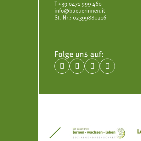
T
+39 0471 999 460
info@baeuerinnen.it
St.-Nr.: 02399880216
Folge uns auf:




itseinsätze Südtirol
Südtiroler Gärtnervereinigung
Sozialgenossenscha