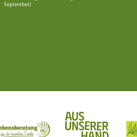
September)
ft Mit Bäuerinnen lernen - wachsen - leben
Lebensberatung für die bäuerliche Familie
Aus unserer Hand