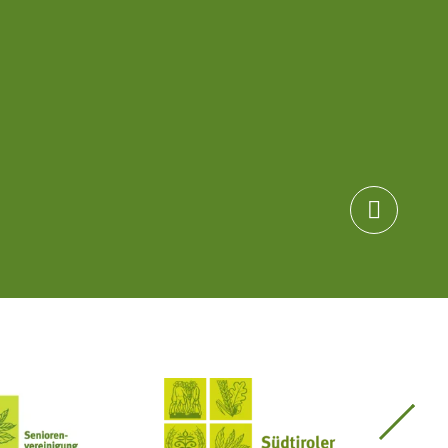

Seniorenvereinigung im SBB
Südtiroler Bauernbund