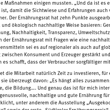
me Maßnahmen einigen mussten. „Und da ist es e
n ist, damit die Sichtwiese und Erfahrungen auc
mer. Der Ernährungsrat hat zehn Punkte ausgearbe
l und ökologisch nachhaltige Weise basieren: Ge
ng, Nachhaltigkeit, Transparenz, Umweltschutz,
 der Ernährungsrat mit Fragen wie eine nachhalti
ensmitteln sei es auf regionaler als auch auf gl
g zwischen Konsument und Erzeuger gestärkt und
es schafft, dass der Verbraucher sorgfältiger m
et die Mitarbeit natürlich Zeit zu investieren, fü
st sie überzeugt davon: „Es hängt alles zusammen
, die Bildung…. Und genau das ist für mich int
genussvolle, nachhaltige und gute Ernährung für
klicht, unter anderem die Ausstellung „Ausgeko
e“ sowie der erste „Südtiroler Ernährungspreis“.