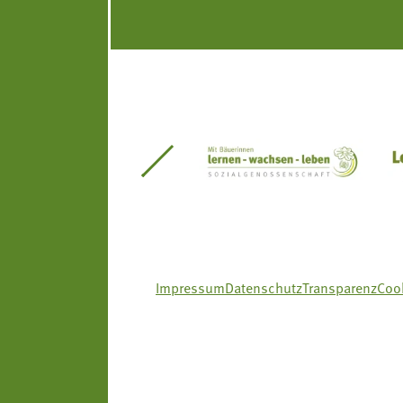
itseinsätze Südtirol
Südtiroler Gärtnervereinigung
Sozialgenossenscha
Impressum
Datenschutz
Transparenz
Cook