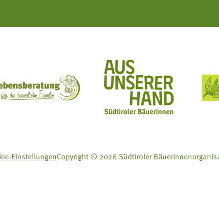
ft Mit Bäuerinnen lernen - wachsen - leben
Lebensberatung für die bäuerliche Familie
Aus unserer Hand
ie-Einstellungen
Copyright © 2026 Südtiroler Bäuerinnenorganis