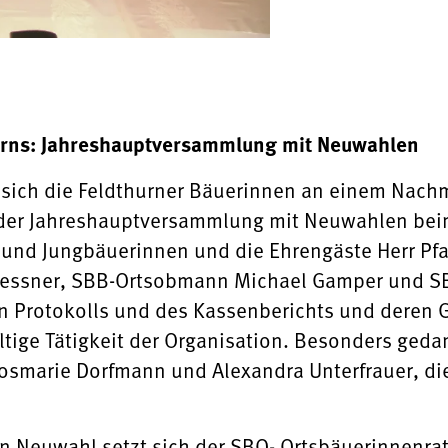
urns: Jahreshauptversammlung mit Neuwahlen
sich die Feldthurner Bäuerinnen an einem Nachm
der Jahreshauptversammlung mit Neuwahlen beim
 und Jungbäuerinnen und die Ehrengäste Herr Pfar
essner, SBB-Ortsobmann Michael Gamper und SB
en Protokolls und des Kassenberichts und deren
ältige Tätigkeit der Organisation. Besonders ge
smarie Dorfmann und Alexandra Unterfrauer, die 
n Neuwahl setzt sich der SBO- Ortsbäuerinnenra