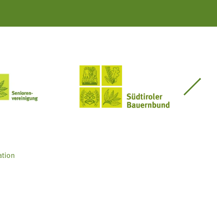
Seniorenvereinigung im SBB
Südtiroler Bauernbund
ation