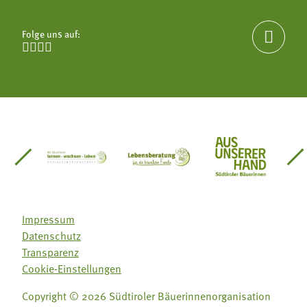
Folge uns auf:





einsätze Südtirol
üdtiroler Gärtnervereinigung
Sozialgenossenschaft Mit Bäuerinnen lernen - w
Lebensberatung für die bäuerlic
Aus unserer 
Impressum
Datenschutz
Transparenz
Cookie-Einstellungen
Copyright © 2026 Südtiroler Bäuerinnenorganisation