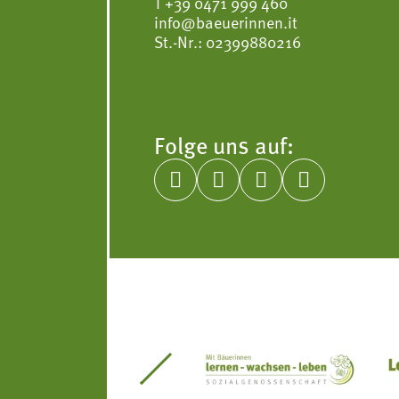
T
+39 0471 999 460
info@baeuerinnen.it
St.-Nr.: 02399880216
Folge uns auf:




itseinsätze Südtirol
Südtiroler Gärtnervereinigung
Sozialgenossenscha