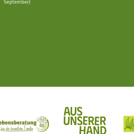
September)
ft Mit Bäuerinnen lernen - wachsen - leben
Lebensberatung für die bäuerliche Familie
Aus unserer Hand