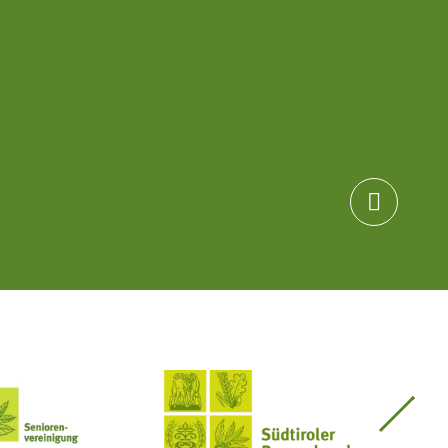

Seniorenvereinigung im SBB
Südtiroler Bauernbund