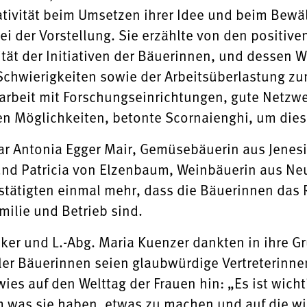
eativität beim Umsetzen ihrer Idee und beim Bewä
i der Vorstellung. Sie erzählte von den positive
ität der Initiativen der Bäuerinnen, und dessen 
 Schwierigkeiten sowie der Arbeitsüberlastung zu
rbeit mit Forschungseinrichtungen, gute Netzw
 Möglichkeiten, betonte Scornaienghi, um diese
r Antonia Egger Mair, Gemüsebäuerin aus Jenesi
 und Patricia von Elzenbaum, Weinbäuerin aus Neu
stätigten einmal mehr, dass die Bäuerinnen das 
ilie und Betrieb sind.
ker und L.-Abg. Maria Kuenzer dankten in ihre Gr
oler Bäuerinnen seien glaubwürdige Vertreterinn
ies auf den Welttag der Frauen hin: „Es ist wic
was sie haben, etwas zu machen und auf die wi