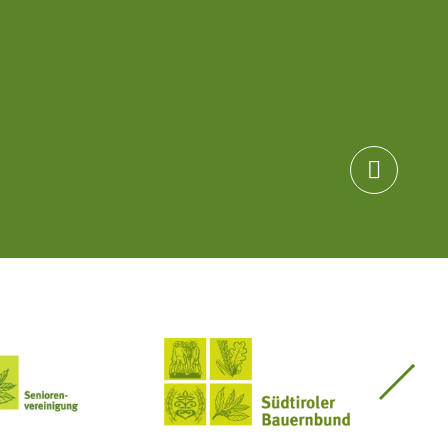

Seniorenvereinigung im SBB
Südtiroler Bauernbund