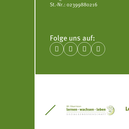
St.-Nr.: 02399880216
Folge uns auf:




itseinsätze Südtirol
Südtiroler Gärtnervereinigung
Sozialgenossenscha