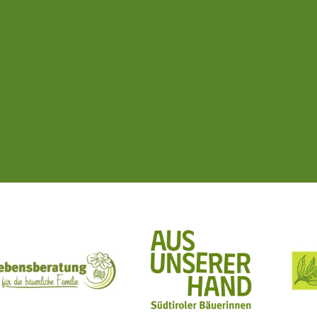
ft Mit Bäuerinnen lernen - wachsen - leben
Lebensberatung für die bäuerliche Familie
Aus unserer Hand