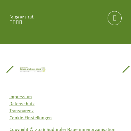
Folge uns auf:





einsätze Südtirol
üdtiroler Gärtnervereinigung
Sozialgenossenschaft Mit Bäuerinnen lernen - w
Lebensberatung für die bäuerlic
Aus unserer 
Impressum
Datenschutz
Transparenz
Cookie-Einstellungen
Folge uns auf:
Folge uns auf:
Copyright © 2026 Südtiroler Bäuerinnenorganisation