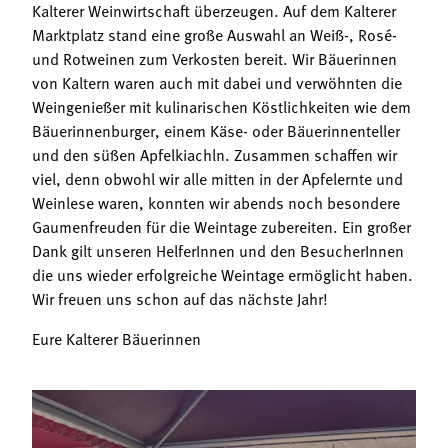
Termine
Kalterer Weinwirtschaft überzeugen. Auf dem Kalterer
Bäuerliche Buffets
Marktplatz stand eine große Auswahl an Weiß-, Rosé-
Mitgliedschaft
und Rotweinen zum Verkosten bereit. Wir Bäuerinnen
Hofgeschichten
von Kaltern waren auch mit dabei und verwöhnten die
Landessekretariat
Weingenießer mit kulinarischen Köstlichkeiten wie dem
Bäuerinnenburger, einem Käse- oder Bäuerinnenteller
und den süßen Apfelkiachln. Zusammen schaffen wir
viel, denn obwohl wir alle mitten in der Apfelernte und
Weinlese waren, konnten wir abends noch besondere
Gaumenfreuden für die Weintage zubereiten. Ein großer
Dank gilt unseren HelferInnen und den BesucherInnen
die uns wieder erfolgreiche Weintage ermöglicht haben.
Wir freuen uns schon auf das nächste Jahr!
Eure Kalterer Bäuerinnen