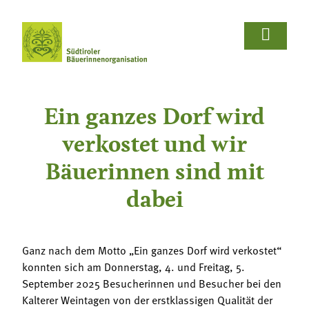















Wir Bäuerinnen
Für Bäuerinnen
Von Bäuerinnen
Aus.unserer.Hand-Bäuerinnen
Aus.unserer.Hand-Bäuerinnen
Termine
Schulprojekte
Koch- & Backkurse
Handarbeits- & Dekorationskurse
Hof- & Gartenführungen
Produktpräsentationen & Verkostungen
Bäuerliche Buffets
Hofgeschichten
Wir Bäuerinnen

Ein ganzes Dorf wird
Termine
Für Bäuerinnen
Über uns
Aus- und Weiterbildung
Rezepte

verkostet und wir
Bäuerin des Jahres
Reiseangebote
Bastelanleitungen
Schulprojekte
Bäuerinnen sind mit
Von Bäuerinnen

Landesbäuerinnenrat
Lebensberatung
Gartentipps
dabei
Koch- & Backkurse
Bezirke und Ortsgruppen
Handarbeits- & Dekorationskurse
Sozialgenossenschaft "Mit Bäuerinnen lernen -
Ganz nach dem Motto „Ein ganzes Dorf wird verkostet“
wachsen - leben"
Hof- & Gartenführungen
konnten sich am Donnerstag, 4. und Freitag, 5.
September 2025 Besucherinnen und Besucher bei den
Berichte und Aktuelles
Produktpräsentationen & Verkostungen
Kalterer Weintagen von der erstklassigen Qualität der