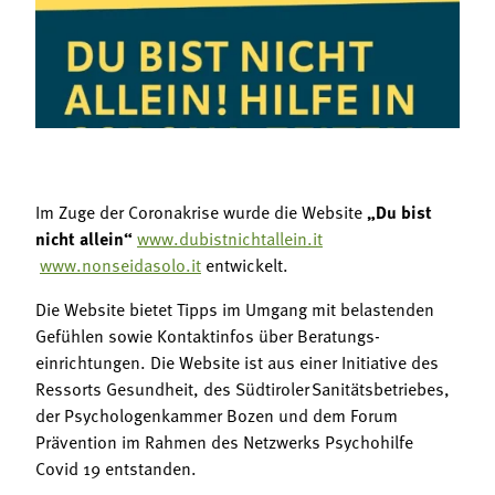
Termine
Bäuerliche Buffets
Mitgliedschaft
Hofgeschichten
Landessekretariat
Im Zuge der Coronakrise wurde die Website
„Du bist
nicht allein“
www.dubistnichtallein.it
www.nonseidasolo.it
entwickelt.
Die Website bietet Tipps im Umgang mit belastenden
Gefühlen sowie Kontaktinfos über Beratungs-
einrichtungen. Die Website ist aus einer Initiative des
Ressorts Gesundheit, des Südtiroler Sanitätsbetriebes,
der Psychologenkammer Bozen und dem Forum
Prävention im Rahmen des Netzwerks Psychohilfe
Covid 19 entstanden.