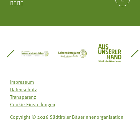




einsätze Südtirol
üdtiroler Gärtnervereinigung
Sozialgenossenschaft Mit Bäuerinnen lernen - w
Lebensberatung für die bäuerlic
Aus unserer 
Impressum
Datenschutz
Transparenz
Cookie-Einstellungen
Copyright © 2026 Südtiroler Bäuerinnenorganisation