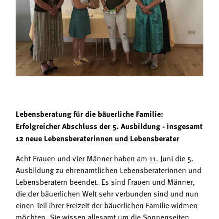
Termine
Bäuerliche Buffets
Mitgliedschaft
Hofgeschichten
Landessekretariat
Lebensberatung für die bäuerliche Familie:
Erfolgreicher Abschluss der 5. Ausbildung - insgesamt
12 neue Lebensberaterinnen und Lebensberater
Acht Frauen und vier Männer haben am 11. Juni die 5.
Ausbildung zu ehrenamtlichen Lebensberaterinnen und
Lebensberatern beendet. Es sind Frauen und Männer,
die der bäuerlichen Welt sehr verbunden sind und nun
einen Teil ihrer Freizeit der bäuerlichen Familie widmen
möchten. Sie wissen allesamt um die Sonnenseiten,