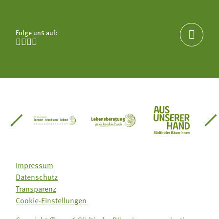
Folge uns auf:





einsätze Südtirol
üdtiroler Gärtnervereinigung
Sozialgenossenschaft Mit Bäuerinnen lernen - w
Lebensberatung für die bäuerlic
Aus unserer 
Impressum
Datenschutz
Transparenz
Cookie-Einstellungen