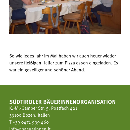
Termine
Bäuerliche Buffets
Mitgliedschaft
Hofgeschichten
Landessekretariat
So wie jedes Jahr im Mai haben wir auch heuer wieder
unsere fleißigen Helfer zum Pizza essen eingeladen. Es
war ein geselliger und schöner Abend.
SÜDTIROLER BÄUERINNENORGANISATION
K.-M.-Gamper Str. 5, Postfach 421
39100 Bozen, Italien
T
+39 0471 999 460
info@baeuerinnen.it