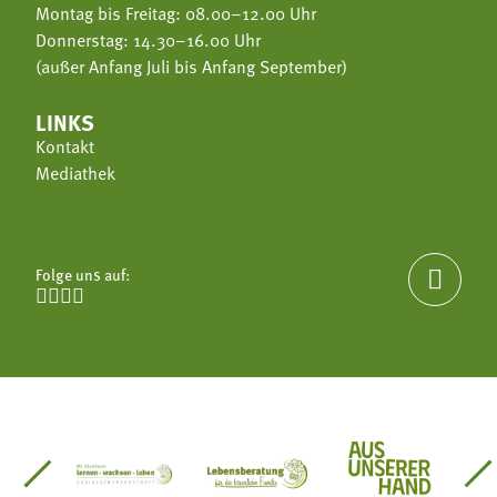
Montag bis Freitag: 08.00–12.00 Uhr
Donnerstag: 14.30–16.00 Uhr
(außer Anfang Juli bis Anfang September)
LINKS
Kontakt
Mediathek
Folge uns auf:





einsätze Südtirol
üdtiroler Gärtnervereinigung
Sozialgenossenschaft Mit Bäuerinnen lernen - w
Lebensberatung für die bäuerlic
Aus unserer 