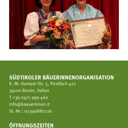
SÜDTIROLER BÄUERINNENORGANISATION
K.-M.-Gamper Str. 5, Postfach 421
39100 Bozen, Italien
T
+39 0471 999 460
info@baeuerinnen.it
St.-Nr.: 02399880216
ÖFFNUNGSZEITEN