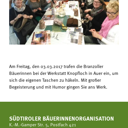
Termine
Bäuerliche Buffets
Mitgliedschaft
Hofgeschichten
Landessekretariat
Am Freitag, den 03.03.2017 trafen die Branzoller
Bäuerinnen bei der Werkstatt Knopfloch in Auer ein, um
sich die eigenen Taschen zu häkeln. Mit großer
Begeisterung und mit Humor gingen Sie ans Werk.
SÜDTIROLER BÄUERINNENORGANISATION
K.-M.-Gamper Str. 5, Postfach 421