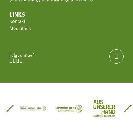
LINKS
Kontakt
Mediathek
Folge uns auf:





einsätze Südtirol
üdtiroler Gärtnervereinigung
Sozialgenossenschaft Mit Bäuerinnen lernen - w
Lebensberatung für die bäuerlic
Aus unserer 