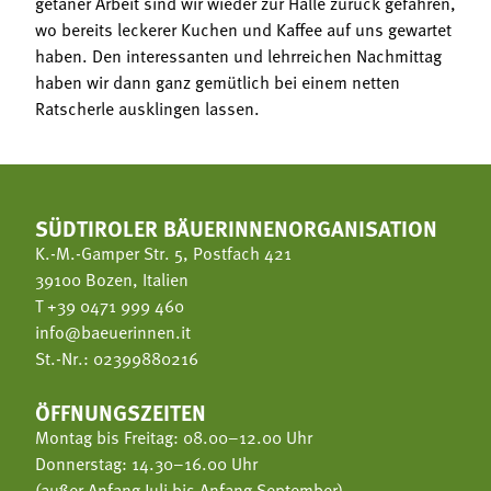
getaner Arbeit sind wir wieder zur Halle zurück gefahren,
wo bereits leckerer Kuchen und Kaffee auf uns gewartet
haben. Den interessanten und lehrreichen Nachmittag
haben wir dann ganz gemütlich bei einem netten
Ratscherle ausklingen lassen.
SÜDTIROLER BÄUERINNENORGANISATION
K.-M.-Gamper Str. 5, Postfach 421
39100 Bozen, Italien
T
+39 0471 999 460
info@baeuerinnen.it
St.-Nr.: 02399880216
ÖFFNUNGSZEITEN
Montag bis Freitag: 08.00–12.00 Uhr
Donnerstag: 14.30–16.00 Uhr
(außer Anfang Juli bis Anfang September)