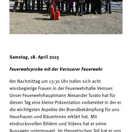
Termine
Bäuerliche Buffets
Mitgliedschaft
Hofgeschichten
Landessekretariat
Samstag, 18. April 2015
Feuerwehrprobe mit der Vernuerer Feuerwehr
Am Nachmittag um 13:30 Uhr trafen sich acht
wissbegierige Frauen in der Feuerwehrhalle Vernuer.
Unser Feuerwehrhauptmann Alexander Turato hat für
diesen Tag eine kleine Präsentation vorbereitet in der er
die wichtigsten Aspekte der Brandbekämpfung für uns
Hausfrauen und Bäuerinnen erklärt hat. Mit
eindrucksvollen Bildern und Videos hat er seine
Aussagen untermauert. Im theoretischen Teil hat er uns