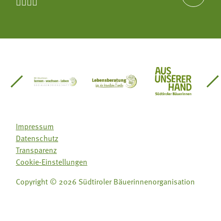




einsätze Südtirol
üdtiroler Gärtnervereinigung
Sozialgenossenschaft Mit Bäuerinnen lernen - w
Lebensberatung für die bäuerlic
Aus unserer 
Impressum
Datenschutz
Transparenz
Cookie-Einstellungen
Copyright © 2026 Südtiroler Bäuerinnenorganisation