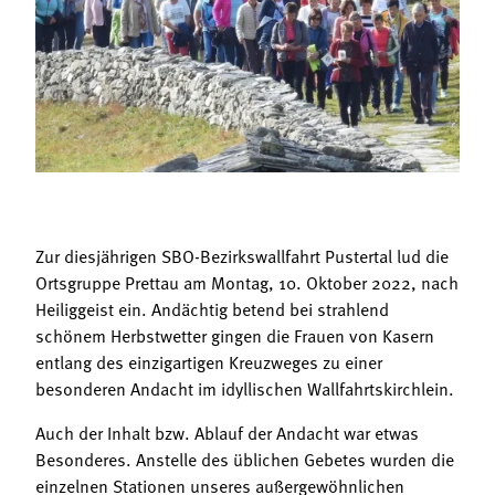
Termine
Bäuerliche Buffets
Mitgliedschaft
Hofgeschichten
Landessekretariat
Zur diesjährigen SBO-Bezirkswallfahrt Pustertal lud die
Ortsgruppe Prettau am Montag, 10. Oktober 2022, nach
Heiliggeist ein. Andächtig betend bei strahlend
schönem Herbstwetter gingen die Frauen von Kasern
entlang des einzigartigen Kreuzweges zu einer
besonderen Andacht im idyllischen Wallfahrtskirchlein.
Auch der Inhalt bzw. Ablauf der Andacht war etwas
Besonderes. Anstelle des üblichen Gebetes wurden die
einzelnen Stationen unseres außergewöhnlichen