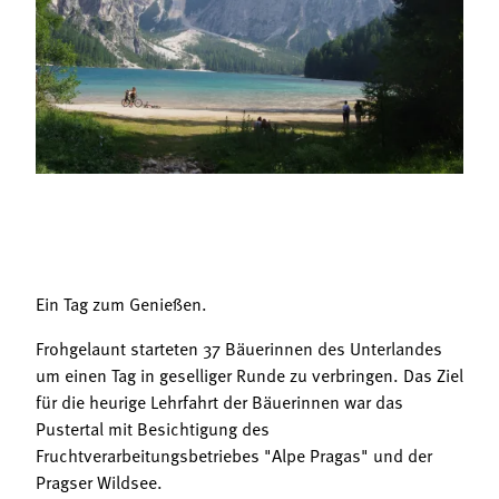
Termine
Bäuerliche Buffets
Mitgliedschaft
Hofgeschichten
Landessekretariat
Ein Tag zum Genießen.
Frohgelaunt starteten 37 Bäuerinnen des Unterlandes
um einen Tag in geselliger Runde zu verbringen. Das Ziel
für die heurige Lehrfahrt der Bäuerinnen war das
Pustertal mit Besichtigung des
Fruchtverarbeitungsbetriebes "Alpe Pragas" und der
Pragser Wildsee.