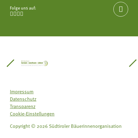
Folge uns auf:





einsätze Südtirol
üdtiroler Gärtnervereinigung
Sozialgenossenschaft Mit Bäuerinnen lernen - w
Lebensberatung für die bäuerlic
Aus unserer 
Impressum
Datenschutz
Transparenz
Cookie-Einstellungen
Copyright © 2026 Südtiroler Bäuerinnenorganisation