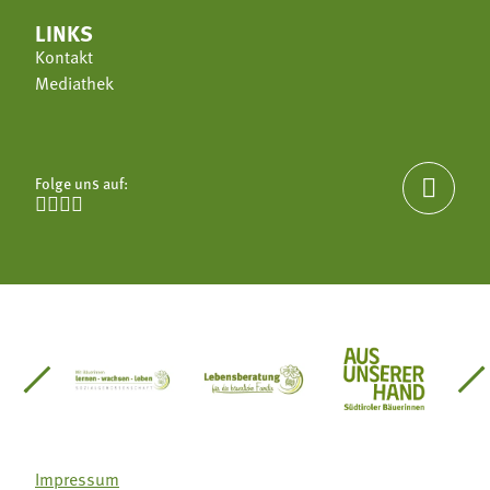
LINKS
Kontakt
Mediathek
Folge uns auf:





einsätze Südtirol
üdtiroler Gärtnervereinigung
Sozialgenossenschaft Mit Bäuerinnen lernen - w
Lebensberatung für die bäuerlic
Aus unserer 
Impressum