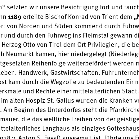
 setzten wir unsere Besichtigung fort und taucht
enn
1189
erteilte Bischof Konrad von Trient dem
„
rt von Norden und Süden kommend durch Fuhrwerk
er und durch den Fuhrweg ins Fleimstal gewann 
Herzog Otto von Tirol dem Ort Privilegien, die be
ch Neumarkt kamen, hier niedergelegt (Niederle
tgesetzten Reihenfolge weiterbefördert werden m
Leben. Handwerk, Gastwirtschaften, Fuhrunterne
lbst kam durch die Wegzölle zu bedeutenden Ein
erkmale und Rechte einer mittelalterlichen Stad
) im alten Hospiz St. Gallus wurden die Kranken 
 Am Beginn des Unterdorfes steht die Pfarrkirch
mauer, die das weltliche Treiben von der geistig
ittelalterliches Langhaus als einziges Gotteshau
38 v. Anton S. Fasal) ausgemalt ist, führte uns Fr