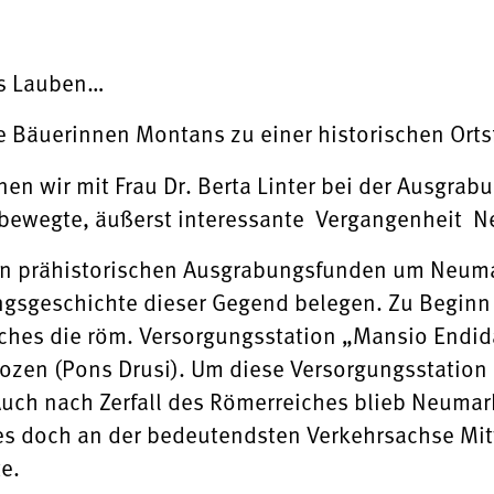
ls Lauben…
 Bäuerinnen Montans zu einer historischen Ort
n wir mit Frau Dr. Berta Linter bei der Ausgrab
die bewegte, äußerst interessante Vergangen
von prähistorischen Ausgrabungsfunden um Neuma
ngsgeschichte dieser Gegend belegen. Zu Beginn 
ches die röm. Versorgungsstation „Mansio Endid
Bozen (Pons Drusi). Um diese Versorgungsstation 
ch nach Zerfall des Römerreiches blieb Neumarkt
 es doch an der bedeutendsten Verkehrsachse M
e.