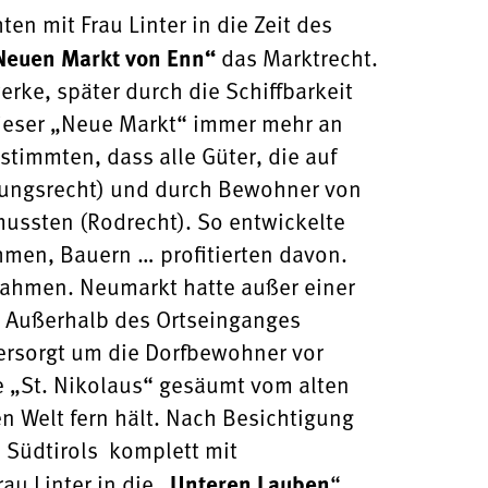
en mit Frau Linter in die Zeit des
Neuen Markt von Enn“
das Marktrecht.
e, später durch die Schiffbarkeit
dieser „Neue Markt“ immer mehr an
stimmten, dass alle Güter, die auf
gungsrecht) und durch Bewohner von
ussten (Rodrecht). So entwickelte
hmen, Bauern … profitierten davon.
nahmen. Neumarkt hatte außer einer
t. Außerhalb des Ortseinganges
versorgt um die Dorfbewohner vor
e „St. Nikolaus“ gesäumt vom alten
en Welt fern hält. Nach Besichtigung
s Südtirols komplett mit
au Linter in die „
Unteren Lauben
“.