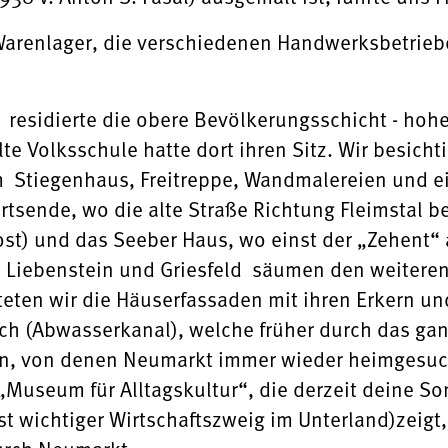
Warenlager, die verschiedenen Handwerksbetrieb
 residierte die obere Bevölkerungsschicht - hohe
te Volksschule hatte dort ihren Sitz. Wir besich
 Stiegenhaus, Freitreppe, Wandmalereien und ei
sende, wo die alte Straße Richtung Fleimstal beg
Post) und das Seeber Haus, wo einst der „Zehent“
go Liebenstein und Griesfeld säumen den weit
eten wir die Häuserfassaden mit ihren Erkern u
ch (Abwasserkanal), welche früher durch das ganz
n, von denen Neumarkt immer wieder heimgesuc
„Museum für Alltagskultur“, die derzeit deine S
t wichtiger Wirtschaftszweig im Unterland)zeigt,