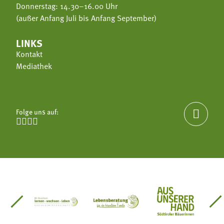
Donnerstag: 14.30–16.00 Uhr
(außer Anfang Juli bis Anfang September)
LINKS
Kontakt
Mediathek
Folge uns auf:





einsätze Südtirol
üdtiroler Gärtnervereinigung
Sozialgenossenschaft Mit Bäuerinnen lernen - w
Lebensberatung für die bäuerlic
Aus unserer 