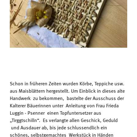
Termine
Bäuerliche Buffets
Mitgliedschaft
Hofgeschichten
Landessekretariat
Schon in früheren Zeiten wurden Körbe, Teppiche usw.
aus Maisblättern hergestellt. Um Einblick in dieses alte
Handwerk zu bekommen, bastelte der Ausschuss der
Kalterer Bäuerinnen unter Anleitung von Frau Frieda
Luggin - Psenner einen Topfuntersetzer aus
„Tirggtschilln“. Es verlangte allen Geschick, Geduld
und Ausdauer ab, bis jede schlussendlich ein
schönes, selbstgemachtes Werkstück in Händen