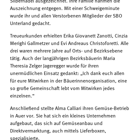
Silbernadel ausgezeichnet. Ihre Familie nahmen die
Auszeichnung entgegen. Mit einer Schweigeminute
wurde ihr und allen Verstorbenen Mitglieder der SBO
Unterland gedacht.
Treueurkunden erhielten Erika Giovanett Zanotti, Cinzia
Merighi Gallmetzer und Evi Andreaus Christoforetti. Alle
drei waren mehrere Jahre auf Orts- und Bezirksebene
tätig. Auch der langjährigen Bezirksbäuerin Maria
Theresia Zelger Jageregger wurde für ihren
unermüdlichen Einsatz gedankt: „Ich dank euch allen
für eure Mitwirken in der Bäuerinnenorganisation, eine
so große Gemeinschaft lebt vom Mitwirken jedes
einzelnen.“
Anschließend stellte Alma Calliari ihren Gemüse-Betrieb
in Auer vor. Sie hat sich ein kleines Unternehmen
aufgebaut, das sich auf Gemüseanbau und
Direktvermarktung, auch mittels Lieferboxen,
spezialisierte.