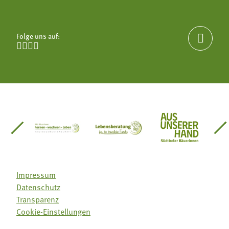
Folge uns auf:





einsätze Südtirol
üdtiroler Gärtnervereinigung
Sozialgenossenschaft Mit Bäuerinnen lernen - w
Lebensberatung für die bäuerlic
Aus unserer 
Impressum
Datenschutz
Transparenz
Cookie-Einstellungen