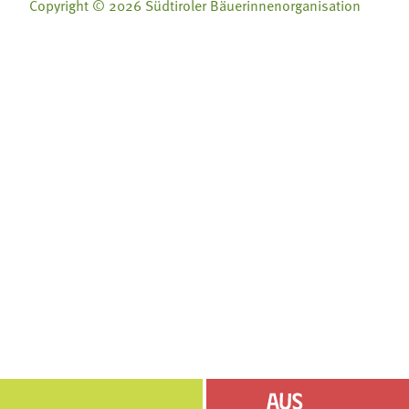
Copyright © 2026 Südtiroler Bäuerinnenorganisation
Folge uns auf:
Folge uns auf:







