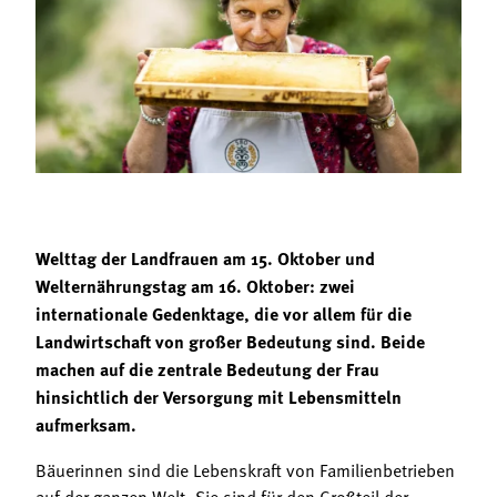
Termine
Bäuerliche Buffets
Mitgliedschaft
Hofgeschichten
Landessekretariat
Welttag der Landfrauen am 15. Oktober und
Welternährungstag am 16. Oktober: zwei
internationale Gedenktage, die vor allem für die
Landwirtschaft von großer Bedeutung sind. Beide
machen auf die zentrale Bedeutung der Frau
hinsichtlich der Versorgung mit Lebensmitteln
aufmerksam.
Bäuerinnen sind die Lebenskraft von Familienbetrieben
auf der ganzen Welt. Sie sind für den Großteil der