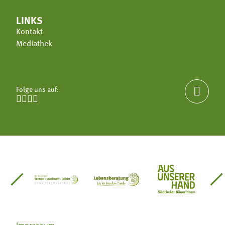
LINKS
Kontakt
Mediathek
Folge uns auf:





einsätze Südtirol
üdtiroler Gärtnervereinigung
Sozialgenossenschaft Mit Bäuerinnen lernen - w
Lebensberatung für die bäuerlic
Aus unserer 