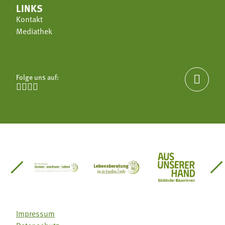
LINKS
Kontakt
Mediathek
Folge uns auf:





einsätze Südtirol
üdtiroler Gärtnervereinigung
Sozialgenossenschaft Mit Bäuerinnen lernen - w
Lebensberatung für die bäuerlic
Aus unserer 
Impressum