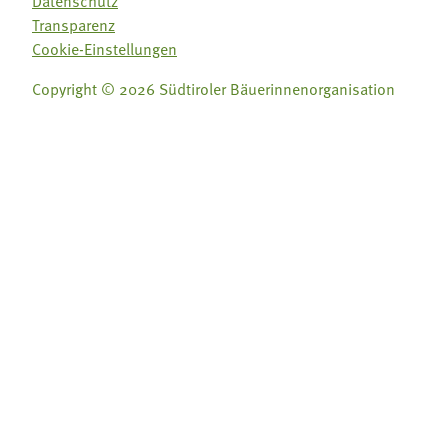
Datenschutz
Transparenz
Cookie-Einstellungen
Copyright © 2026 Südtiroler Bäuerinnenorganisation
Folge uns auf:
Folge uns auf: