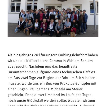
Termine
Bäuerliche Buffets
Mitgliedschaft
Hofgeschichten
Landessekretariat
Als diesjähriges Ziel für unsere Frühlingslehrfahrt haben
wir uns die Kaffeerösterei Caroma in Völs am Schlern
ausgesucht. Nachdem uns das beauftragte
Busunternehmen aufgrund eines technischen Defekts
am Bus zwei Tage vor Beginn der Fahrt im Stich lassen
musste, wurde uns ein Bus von Prokulus-Schupfer mit
einer jungen Frau namens Michaela am Steuer
geschickt. Dass dieser Umstand im Laufe des Tages
noch unser Glücksfall werden sollte, wussten wir zum
Zeitpunkt der Abfahrt allerdings noch nicht. Aufgrund