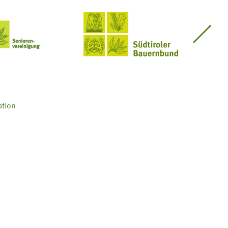
Seniorenvereinigung im SBB
Südtiroler Bauernbund
ation