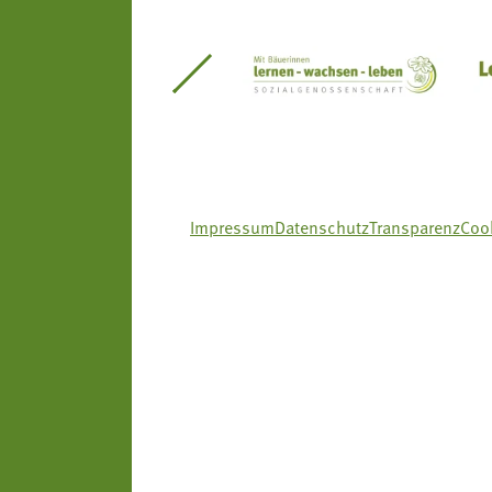
itseinsätze Südtirol
Südtiroler Gärtnervereinigung
Sozialgenossenscha
Impressum
Datenschutz
Transparenz
Cook