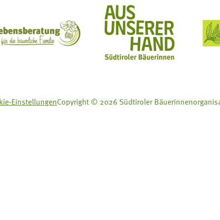
ft Mit Bäuerinnen lernen - wachsen - leben
Lebensberatung für die bäuerliche Familie
Aus unserer Hand
ie-Einstellungen
Copyright © 2026 Südtiroler Bäuerinnenorganis