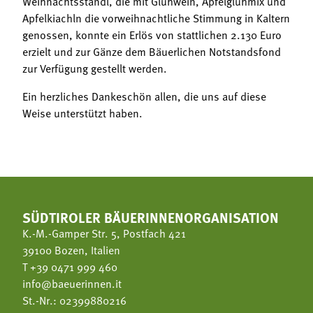
Weihnachtsstandl, die mit Glühwein, Apfelglühmix und
Apfelkiachln die vorweihnachtliche Stimmung in Kaltern
genossen, konnte ein Erlös von stattlichen 2.130 Euro
erzielt und zur Gänze dem Bäuerlichen Notstandsfond
zur Verfügung gestellt werden.
Ein herzliches Dankeschön allen, die uns auf diese
Weise unterstützt haben.
SÜDTIROLER BÄUERINNENORGANISATION
K.-M.-Gamper Str. 5, Postfach 421
39100 Bozen, Italien
T
+39 0471 999 460
info@baeuerinnen.it
St.-Nr.: 02399880216