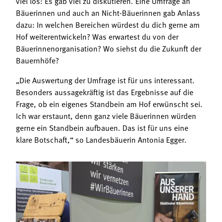
viel los: Es gab viel zu diskutieren. Eine Umfrage an
Termine
Bäuerliche Buffets
Bäuerinnen und auch an Nicht-Bäuerinnen gab Anlass
Mitgliedschaft
dazu: In welchen Bereichen würdest du dich gerne am
Hofgeschichten
Hof weiterentwickeln? Was erwartest du von der
Landessekretariat
Bäuerinnenorganisation? Wo siehst du die Zukunft der
Bauernhöfe?
„Die Auswertung der Umfrage ist für uns interessant.
Besonders aussagekräftig ist das Ergebnisse auf die
Frage, ob ein eigenes Standbein am Hof erwünscht sei.
Ich war erstaunt, denn ganz viele Bäuerinnen würden
gerne ein Standbein aufbauen. Das ist für uns eine
klare Botschaft,“ so Landesbäuerin Antonia Egger.