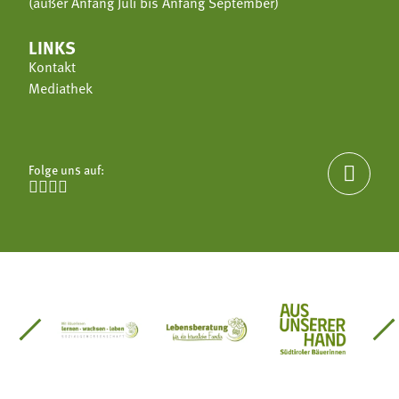
(außer Anfang Juli bis Anfang September)
LINKS
Kontakt
Mediathek
Folge uns auf:





einsätze Südtirol
üdtiroler Gärtnervereinigung
Sozialgenossenschaft Mit Bäuerinnen lernen - w
Lebensberatung für die bäuerlic
Aus unserer 