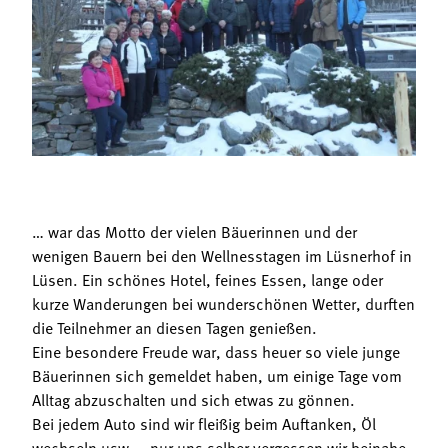
Termine
Bäuerliche Buffets
Mitgliedschaft
Hofgeschichten
Landessekretariat
… war das Motto der vielen Bäuerinnen und der
wenigen Bauern bei den Wellnesstagen im Lüsnerhof in
Lüsen. Ein schönes Hotel, feines Essen, lange oder
kurze Wanderungen bei wunderschönen Wetter, durften
die Teilnehmer an diesen Tagen genießen.
Eine besondere Freude war, dass heuer so viele junge
Bäuerinnen sich gemeldet haben, um einige Tage vom
Alltag abzuschalten und sich etwas zu gönnen.
Bei jedem Auto sind wir fleißig beim Auftanken, Öl
wechseln usw…. nur uns selber vergessen wir beinahe.