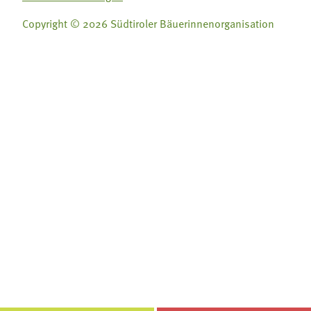
Copyright © 2026 Südtiroler Bäuerinnenorganisation
Folge uns auf:
Folge uns auf:







