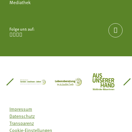
Mediathek
Folge uns auf:





einsätze Südtirol
üdtiroler Gärtnervereinigung
Sozialgenossenschaft Mit Bäuerinnen lernen - w
Lebensberatung für die bäuerlic
Aus unserer 
Impressum
Datenschutz
Transparenz
Cookie-Einstellungen