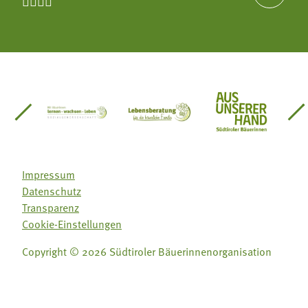




einsätze Südtirol
üdtiroler Gärtnervereinigung
Sozialgenossenschaft Mit Bäuerinnen lernen - w
Lebensberatung für die bäuerlic
Aus unserer 
Impressum
Datenschutz
Transparenz
Cookie-Einstellungen
Copyright © 2026 Südtiroler Bäuerinnenorganisation